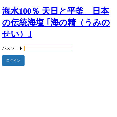
海水100％ 天日と平釜 日本
の伝統海塩 ｢海の精（うみの
せい）｣
パスワード