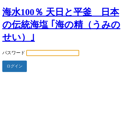
海水100％ 天日と平釜 日本
の伝統海塩 ｢海の精（うみの
せい）｣
パスワード