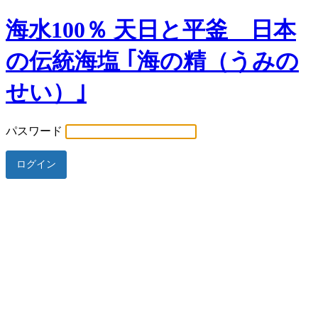
海水100％ 天日と平釜 日本
の伝統海塩 ｢海の精（うみの
せい）｣
パスワード