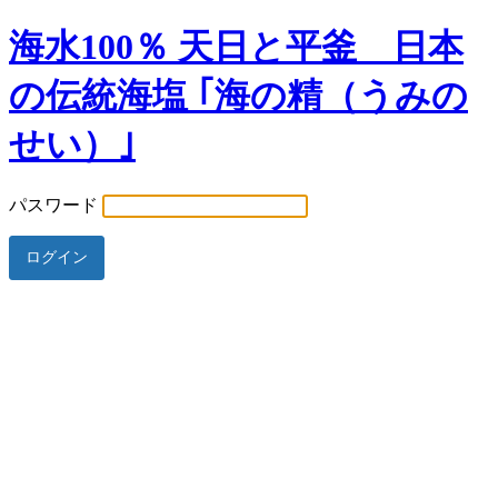
海水100％ 天日と平釜 日本
の伝統海塩 ｢海の精（うみの
せい）｣
パスワード