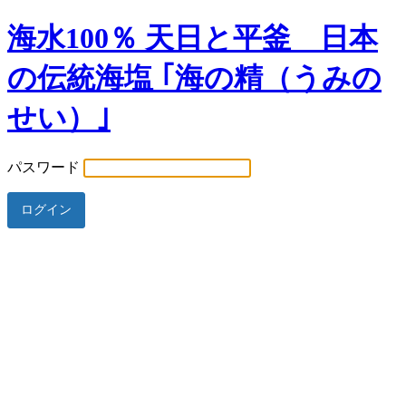
海水100％ 天日と平釜 日本
の伝統海塩 ｢海の精（うみの
せい）｣
パスワード