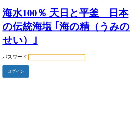
海水100％ 天日と平釜 日本
の伝統海塩 ｢海の精（うみの
せい）｣
パスワード