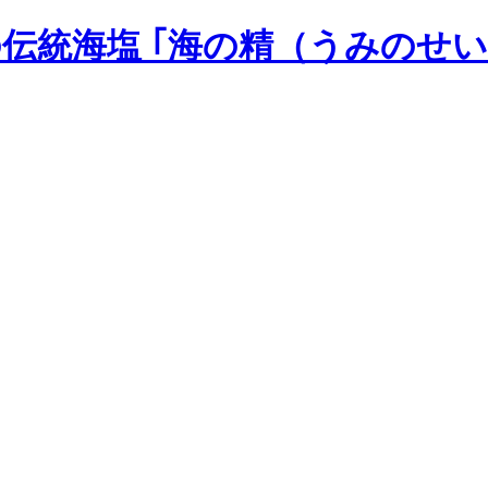
の伝統海塩 ｢海の精（うみのせい