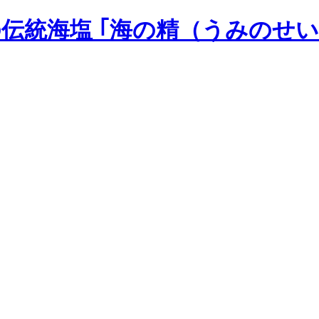
の伝統海塩 ｢海の精（うみのせい