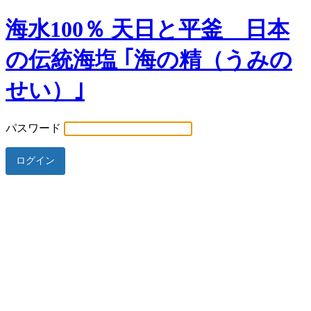
海水100％ 天日と平釜 日本
の伝統海塩 ｢海の精（うみの
せい）｣
パスワード