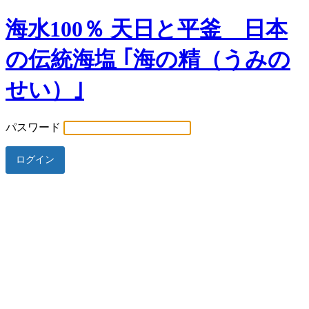
海水100％ 天日と平釜 日本
の伝統海塩 ｢海の精（うみの
せい）｣
パスワード