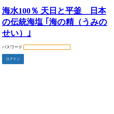
海水100％ 天日と平釜 日本
の伝統海塩 ｢海の精（うみの
せい）｣
パスワード