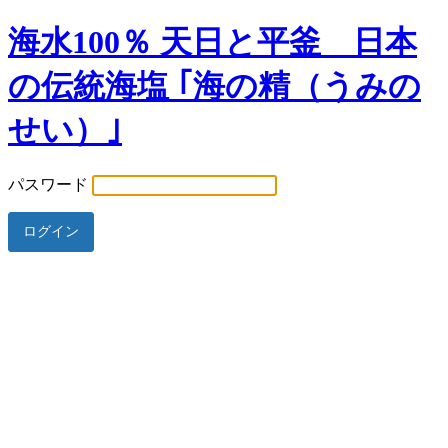
海水100％ 天日と平釜 日本
の伝統海塩 ｢海の精（うみの
せい）｣
パスワード