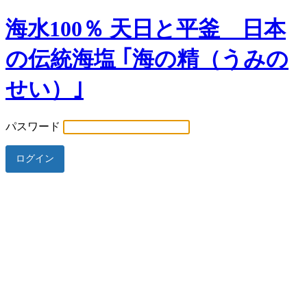
海水100％ 天日と平釜 日本
の伝統海塩 ｢海の精（うみの
せい）｣
パスワード