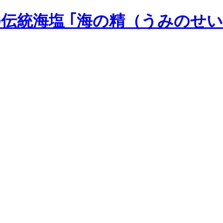
の伝統海塩 ｢海の精（うみのせい