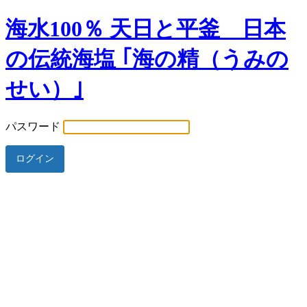
海水100％ 天日と平釜 日本
の伝統海塩 ｢海の精（うみの
せい）｣
パスワード