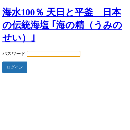
海水100％ 天日と平釜 日本
の伝統海塩 ｢海の精（うみの
せい）｣
パスワード