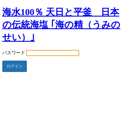
海水100％ 天日と平釜 日本
の伝統海塩 ｢海の精（うみの
せい）｣
パスワード