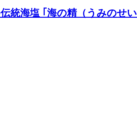
の伝統海塩 ｢海の精（うみのせい