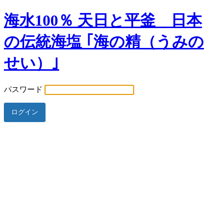
海水100％ 天日と平釜 日本
の伝統海塩 ｢海の精（うみの
せい）｣
パスワード