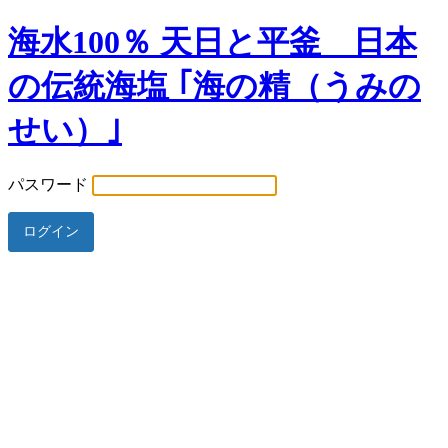
海水100％ 天日と平釜 日本
の伝統海塩 ｢海の精（うみの
せい）｣
パスワード