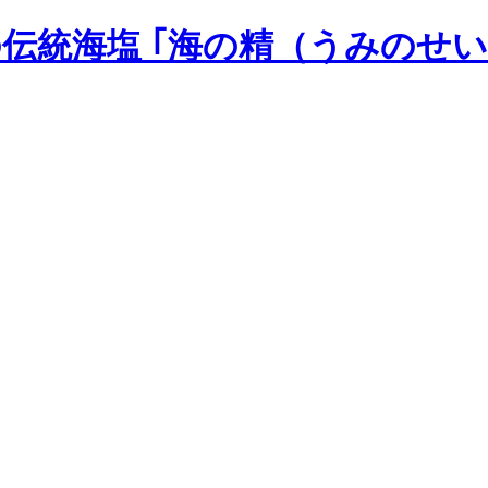
の伝統海塩 ｢海の精（うみのせい