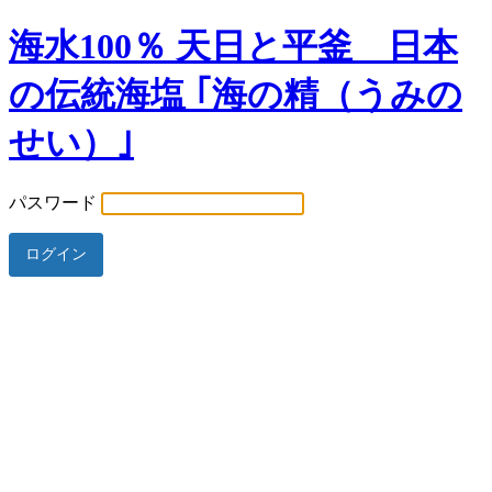
海水100％ 天日と平釜 日本
の伝統海塩 ｢海の精（うみの
せい）｣
パスワード