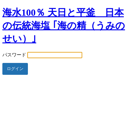
海水100％ 天日と平釜 日本
の伝統海塩 ｢海の精（うみの
せい）｣
パスワード