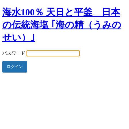
海水100％ 天日と平釜 日本
の伝統海塩 ｢海の精（うみの
せい）｣
パスワード