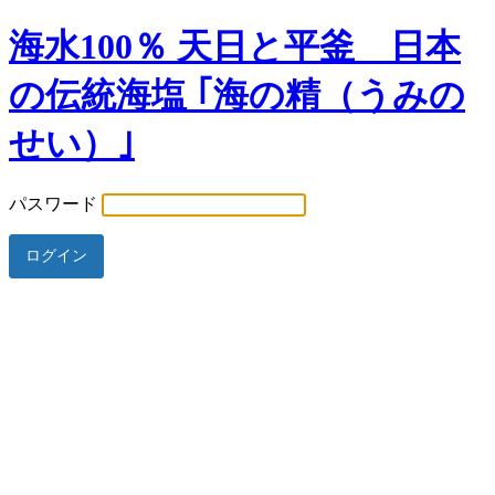
海水100％ 天日と平釜 日本
の伝統海塩 ｢海の精（うみの
せい）｣
パスワード