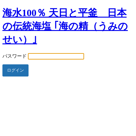
海水100％ 天日と平釜 日本
の伝統海塩 ｢海の精（うみの
せい）｣
パスワード