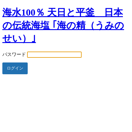
海水100％ 天日と平釜 日本
の伝統海塩 ｢海の精（うみの
せい）｣
パスワード