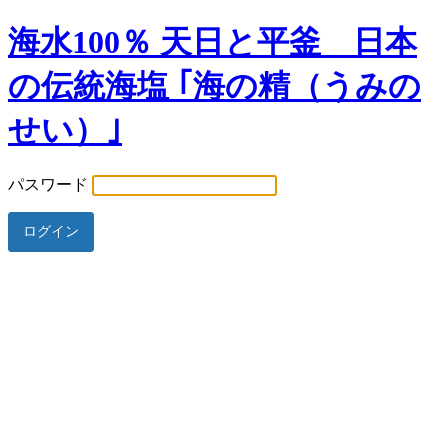
海水100％ 天日と平釜 日本
の伝統海塩 ｢海の精（うみの
せい）｣
パスワード