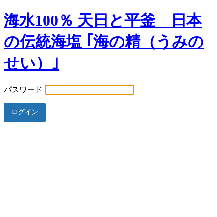
海水100％ 天日と平釜 日本
の伝統海塩 ｢海の精（うみの
せい）｣
パスワード