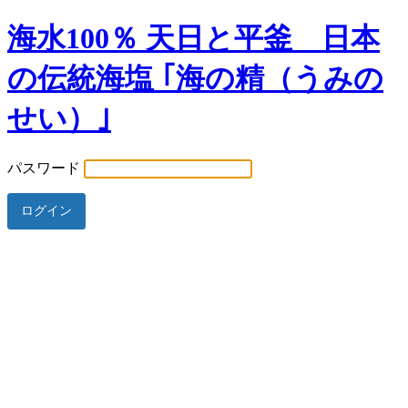
海水100％ 天日と平釜 日本
の伝統海塩 ｢海の精（うみの
せい）｣
パスワード