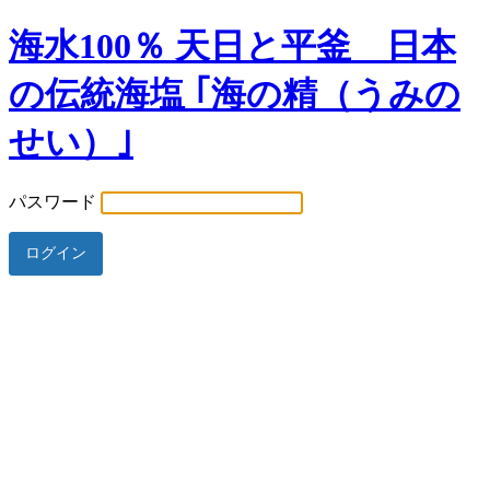
海水100％ 天日と平釜 日本
の伝統海塩 ｢海の精（うみの
せい）｣
パスワード