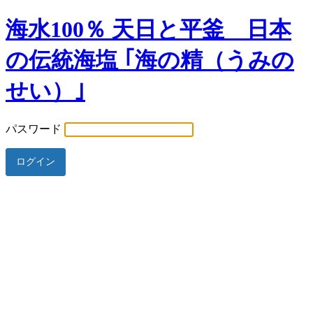
海水100％ 天日と平釜 日本
の伝統海塩 ｢海の精（うみの
せい）｣
パスワード