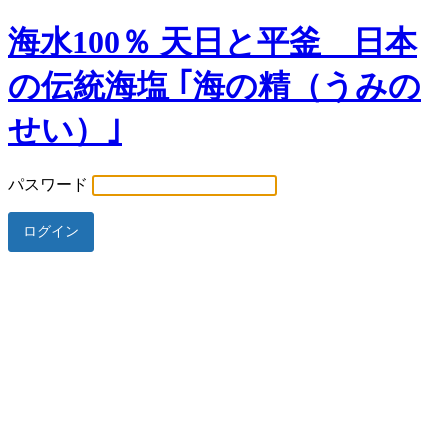
海水100％ 天日と平釜 日本
の伝統海塩 ｢海の精（うみの
せい）｣
パスワード