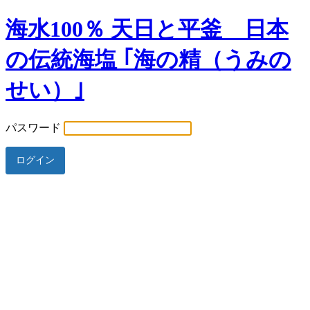
海水100％ 天日と平釜 日本
の伝統海塩 ｢海の精（うみの
せい）｣
パスワード