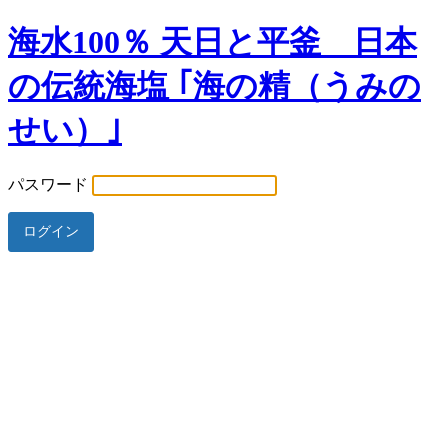
海水100％ 天日と平釜 日本
の伝統海塩 ｢海の精（うみの
せい）｣
パスワード