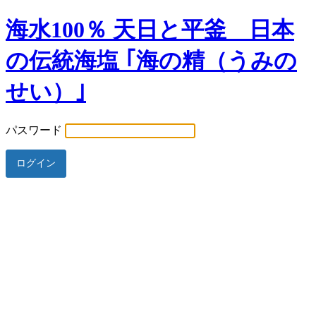
海水100％ 天日と平釜 日本
の伝統海塩 ｢海の精（うみの
せい）｣
パスワード