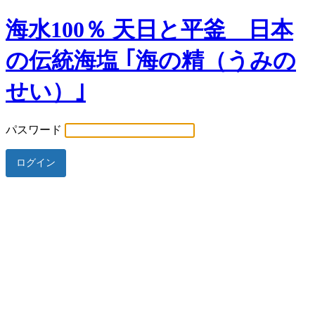
海水100％ 天日と平釜 日本
の伝統海塩 ｢海の精（うみの
せい）｣
パスワード