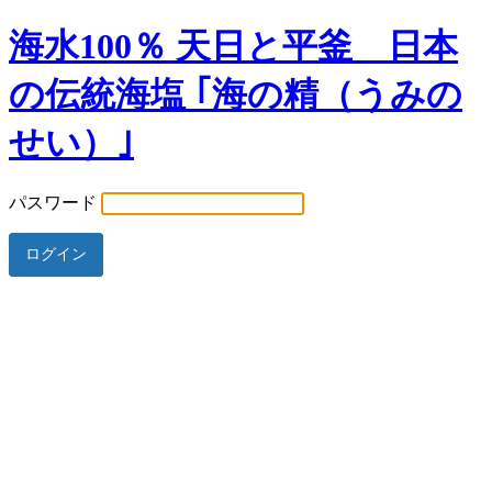
海水100％ 天日と平釜 日本
の伝統海塩 ｢海の精（うみの
せい）｣
パスワード