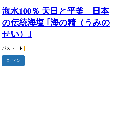
海水100％ 天日と平釜 日本
の伝統海塩 ｢海の精（うみの
せい）｣
パスワード