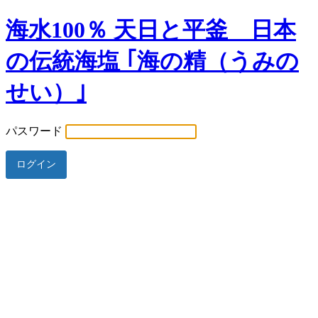
海水100％ 天日と平釜 日本
の伝統海塩 ｢海の精（うみの
せい）｣
パスワード