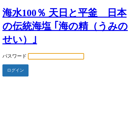
海水100％ 天日と平釜 日本
の伝統海塩 ｢海の精（うみの
せい）｣
パスワード