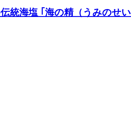
の伝統海塩 ｢海の精（うみのせい