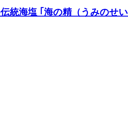
の伝統海塩 ｢海の精（うみのせい