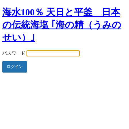
海水100％ 天日と平釜 日本
の伝統海塩 ｢海の精（うみの
せい）｣
パスワード