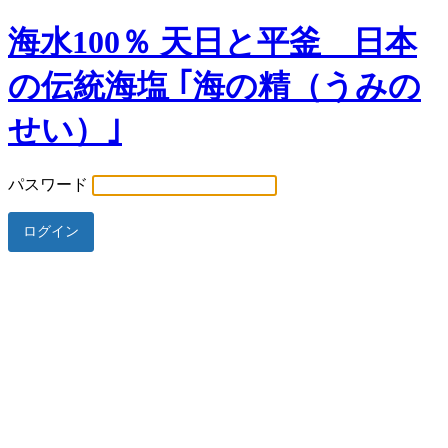
海水100％ 天日と平釜 日本
の伝統海塩 ｢海の精（うみの
せい）｣
パスワード