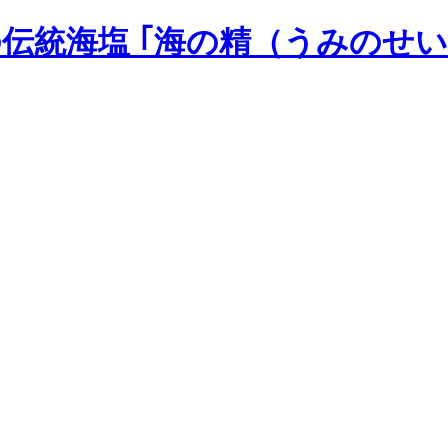
の伝統海塩 ｢海の精（うみのせい