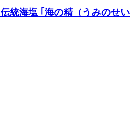
の伝統海塩 ｢海の精（うみのせい