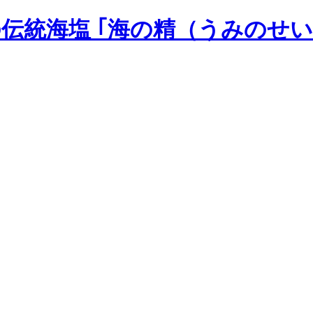
の伝統海塩 ｢海の精（うみのせい