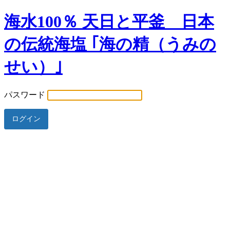
海水100％ 天日と平釜 日本
の伝統海塩 ｢海の精（うみの
せい）｣
パスワード