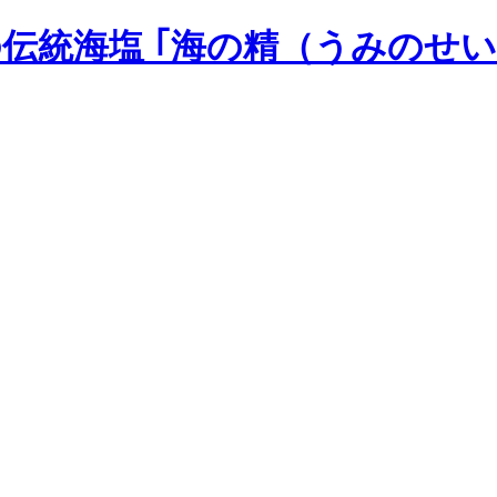
の伝統海塩 ｢海の精（うみのせい